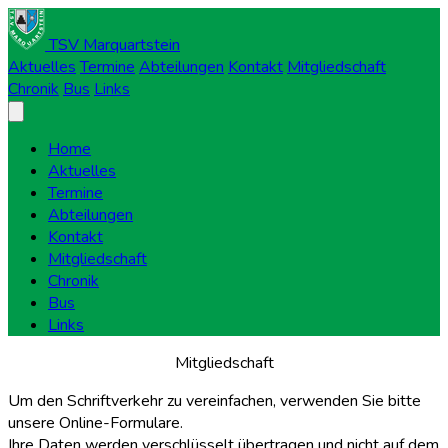
TSV Marquartstein
Aktuelles
Termine
Abteilungen
Kontakt
Mitgliedschaft
Chronik
Bus
Links
Home
Aktuelles
Termine
Abteilungen
Kontakt
Mitgliedschaft
Chronik
Bus
Links
Mitgliedschaft
Um den Schriftverkehr zu vereinfachen, verwenden Sie bitte
unsere Online-Formulare.
Ihre Daten werden verschlüsselt übertragen und nicht auf dem