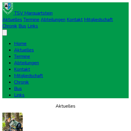
TSV Marquartstein
Aktuelles
Termine
Abteilungen
Kontakt
Mitgliedschaft
Chronik
Bus
Links
Home
Aktuelles
Termine
Abteilungen
Kontakt
Mitgliedschaft
Chronik
Bus
Links
Aktuelles