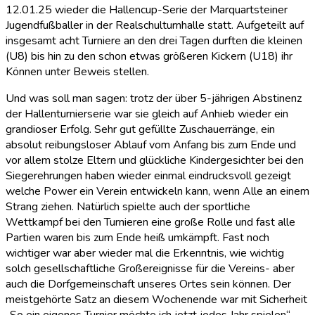
12.01.25 wieder die Hallencup-Serie der Marquartsteiner
Jugendfußballer in der Realschulturnhalle statt. Aufgeteilt auf
insgesamt acht Turniere an den drei Tagen durften die kleinen
(U8) bis hin zu den schon etwas größeren Kickern (U18) ihr
Können unter Beweis stellen.
Und was soll man sagen: trotz der über 5-jährigen Abstinenz
der Hallenturnierserie war sie gleich auf Anhieb wieder ein
grandioser Erfolg. Sehr gut gefüllte Zuschauerränge, ein
absolut reibungsloser Ablauf vom Anfang bis zum Ende und
vor allem stolze Eltern und glückliche Kindergesichter bei den
Siegerehrungen haben wieder einmal eindrucksvoll gezeigt
welche Power ein Verein entwickeln kann, wenn Alle an einem
Strang ziehen. Natürlich spielte auch der sportliche
Wettkampf bei den Turnieren eine große Rolle und fast alle
Partien waren bis zum Ende heiß umkämpft. Fast noch
wichtiger war aber wieder mal die Erkenntnis, wie wichtig
solch gesellschaftliche Großereignisse für die Vereins- aber
auch die Dorfgemeinschaft unseres Ortes sein können. Der
meistgehörte Satz an diesem Wochenende war mit Sicherheit
„So ein eigenes Turnier möchte ich jetzt jedes Jahr spielen“.